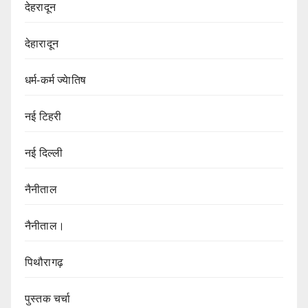
देहरादून
देहारादून
धर्म-कर्म ज्येातिष
नई टिहरी
नई दिल्ली
नैनीताल
नैनीताल।
पिथौरागढ़
पुस्तक चर्चा