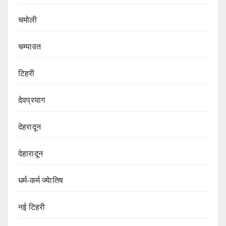
चमोली
चम्पावत
टिहरी
देवप्रयाग
देहरादून
देहारादून
धर्म-कर्म ज्येातिष
नई टिहरी