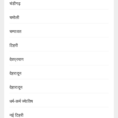
चंडीगढ़
चमोली
चम्पावत
टिहरी
देवप्रयाग
देहरादून
देहारादून
धर्म-कर्म ज्येातिष
नई टिहरी