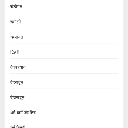
चंडीगढ़
चमोली
चम्पावत
टिहरी
देवप्रयाग
देहरादून
देहारादून
धर्म-कर्म ज्येातिष
नई टिहरी