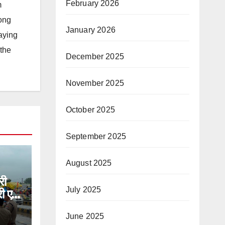
February 2026
m
long
January 2026
taying
 the
December 2025
November 2025
October 2025
September 2025
August 2025
री
July 2025
 एवं
 का
 का
June 2025