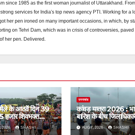
m since 1985 as the first woman journalist of Uttarakhand. Fro
strong services for India's top news agency PTI. Working for a 
he got her pen ironed on many important occasions, in which, by s
porting on Tehri Dam, which was in crisis of controversies, paved
of her pen. Delivered.
उत्तराखंड
 मेले के आठवें दिन 39
कांवड़ यात्रा 2026 : भा
5 हजार शिवभक्त
बारिश के बीच जिलाधिकारी
 गंगाजल लेकर अपने
एसएसपी द्वारा देहात क्षेत्र
, 2026
SHASHI
AUG 7, 2026
SHASHI
 की ओर हुए रवाना
भ्रमण, सुरक्षा व्यवस्थाओं