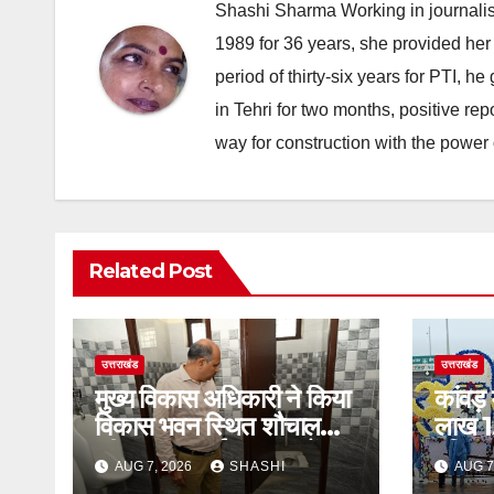
Shashi Sharma Working in journalis
1989 for 36 years, she provided her 
period of thirty-six years for PTI, 
in Tehri for two months, positive re
way for construction with the power 
Related Post
उत्तराखंड
उत्तराखंड
मुख्य विकास अधिकारी ने किया
कांवड़
विकास भवन स्थित शौचालयों
लाख 1
की साफ-सफाई व्यवस्थाओं का
पवित्र
AUG 7, 2026
SHASHI
AUG 7
निरीक्षण
गंतव्य