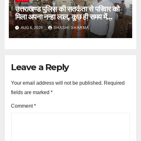
उत्तराखण्ड पुलिस की सतर्कता से परिवार को
मिला अपना नन्हा लाल, कुछ ही समय में
सकुशल खोजकर परिजनों के किया सुपुर्द
AUG 6, 2026
SHASHI SHARMA
Leave a Reply
Your email address will not be published.
Required
fields are marked
*
Comment
*