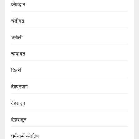
कोटद्वार
चंडीगढ़
चमोली
चम्पावत
टिहरी
देवप्रयाग
देहरादून
देहारादून
धर्म-कर्म ज्येातिष