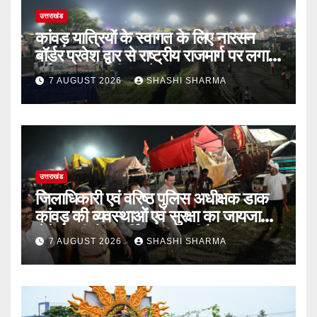
उत्तराखंड
कांवड़ यात्रियों के स्वागत के लिए नारसन
बॉर्डर प्रवेश द्वार से राष्ट्रीय राजमार्ग पर लगाई
गई रंगीन एलईडी लाइटें
7 AUGUST 2026
SHASHI SHARMA
उत्तराखंड
जिलाधिकारी एवं वरिष्ठ पुलिस अधीक्षक डाक
कांवड़ की व्यवस्थाओं एवं सुरक्षा का जायजा
लेने बैरागी कैंप पार्किंग स्थल जीरो ग्राउंड पर
7 AUGUST 2026
SHASHI SHARMA
देर रात्रि पहुंचे