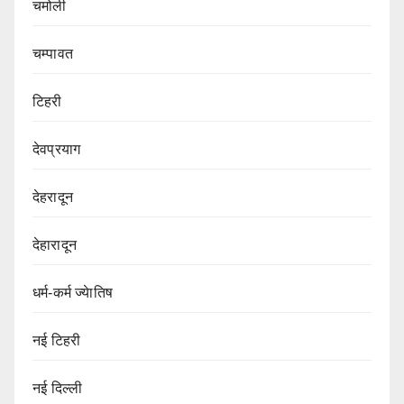
चमोली
चम्पावत
टिहरी
देवप्रयाग
देहरादून
देहारादून
धर्म-कर्म ज्येातिष
नई टिहरी
नई दिल्ली