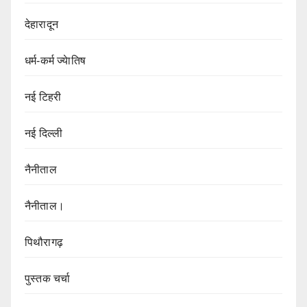
देहारादून
धर्म-कर्म ज्येातिष
नई टिहरी
नई दिल्ली
नैनीताल
नैनीताल।
पिथौरागढ़
पुस्तक चर्चा