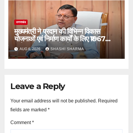
उत्तराखंड
मुख्यमंत्री ने प्रदान की विभिन्न विकास
योजनाओं एवं निर्माण कार्यों के लिए ₹1967
करोड़ की वित्तीय स्वीकृति
AUG 6, 2026
SHASHI SHARMA
Leave a Reply
Your email address will not be published.
Required
fields are marked
*
Comment
*