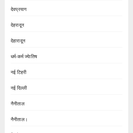
देवप्रयाग
देहरादून
देहारादून
धर्म-कर्म ज्येातिष
नई टिहरी
नई दिल्ली
नैनीताल
नैनीताल।