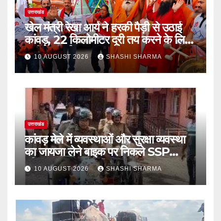
उत्तराखंड
खेल मंत्री रेखा आर्य ने हरकी पैड़ी से उठाई
कांवड़, 22 किलोमीटर दूरी तय करने के लिए
ऋषिकेश हुई रवाना
10 AUGUST 2026
SHASHI SHARMA
उत्तराखंड
कांवड़ मेले में व्यवस्थाओं और सुरक्षा व्यवस्था
का जायजा लेने बाइक पर निकले SSP
हरिद्वार
10 AUGUST 2026
SHASHI SHARMA