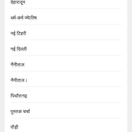
देहारादून
धर्म-कर्म ज्येातिष
नई टिहरी
नई दिल्ली
नैनीताल
नैनीताल।
पिथौरागढ़
पुस्तक चर्चा
पौड़ी