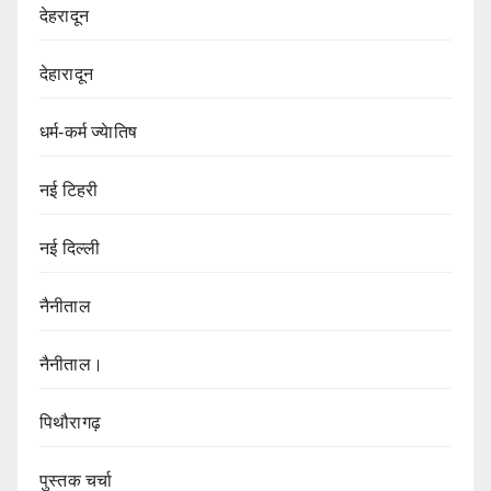
देहरादून
देहारादून
धर्म-कर्म ज्येातिष
नई टिहरी
नई दिल्ली
नैनीताल
नैनीताल।
पिथौरागढ़
पुस्तक चर्चा