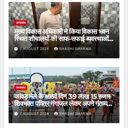
उत्तराखंड
मुख्य विकास अधिकारी ने किया विकास भवन
स्थित शौचालयों की साफ-सफाई व्यवस्थाओं
का निरीक्षण
7 AUGUST 2026
SHASHI SHARMA
उत्तराखंड
कांवड़ मेले के आठवें दिन 39 लाख 15 हजार
शिवभक्त पवित्र गंगाजल लेकर अपने गंतव्य
की ओर हुए रवाना
7 AUGUST 2026
SHASHI SHARMA