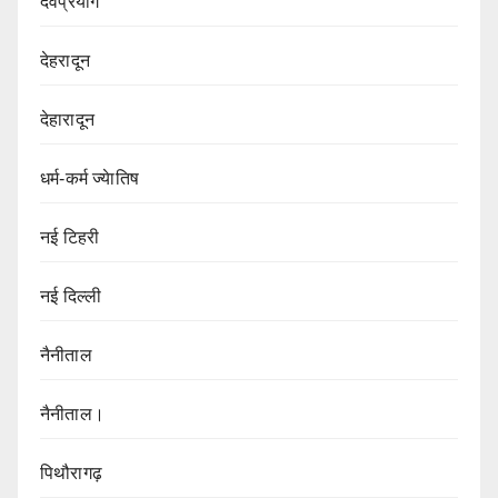
देवप्रयाग
देहरादून
देहारादून
धर्म-कर्म ज्येातिष
नई टिहरी
नई दिल्ली
नैनीताल
नैनीताल।
पिथौरागढ़