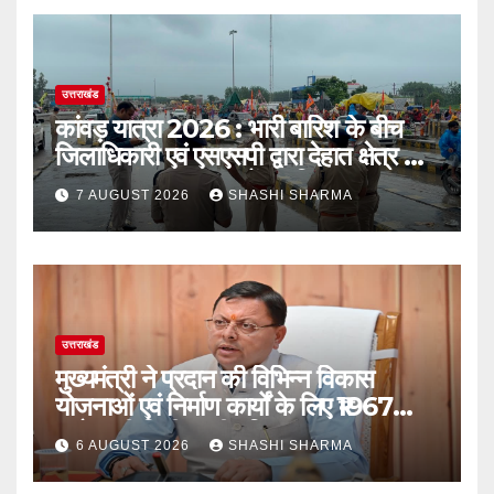
उत्तराखंड
कांवड़ यात्रा 2026 : भारी बारिश के बीच
जिलाधिकारी एवं एसएसपी द्वारा देहात क्षेत्र का
भ्रमण, सुरक्षा व्यवस्थाओं का लिया जायजा
7 AUGUST 2026
SHASHI SHARMA
उत्तराखंड
मुख्यमंत्री ने प्रदान की विभिन्न विकास
योजनाओं एवं निर्माण कार्यों के लिए ₹1967
करोड़ की वित्तीय स्वीकृति
6 AUGUST 2026
SHASHI SHARMA