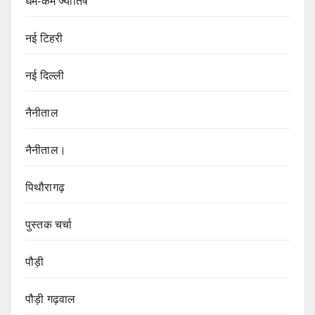
धर्म-कर्म ज्येातिष
नई टिहरी
नई दिल्ली
नैनीताल
नैनीताल।
पिथौरागढ़
पुस्तक चर्चा
पौड़ी
पौड़ी गढ़वाल