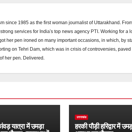
m since 1985 as the first woman journalist of Uttarakhand. Fro
strong services for India's top news agency PTI. Working for a 
he got her pen ironed on many important occasions, in which, by s
porting on Tehri Dam, which was in crisis of controversies, paved
of her pen. Delivered.
उत्तराखंड
वड़ यात्रा में उमड़ा
हरकी पौड़ी हरिद्वार में उमड