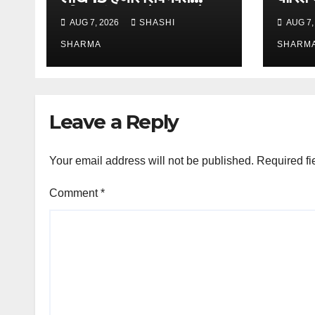
पवित्र गंगाजल लेकर अपने
एसएसपी 
AUG 7, 2026
SHASHI
AUG 7,
गंतव्य की ओर हुए रवाना
भ्रमण, 
SHARMA
लिया 
SHARM
Leave a Reply
Your email address will not be published.
Required fi
Comment
*