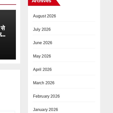
Archives
August 2026
 से
July 2026
म
ेश
June 2026
सर पर
May 2026
April 2026
March 2026
February 2026
January 2026