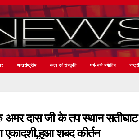
वार
अन्तर्राष्ट्रीय
कला एवं संस्कृति
धर्म-कर्म ज्येातिष
राष्ट्र
गुरु अमर दास जी के तप स्थान सतीघाट
ा एकादशी,हुआ शबद कीर्तन