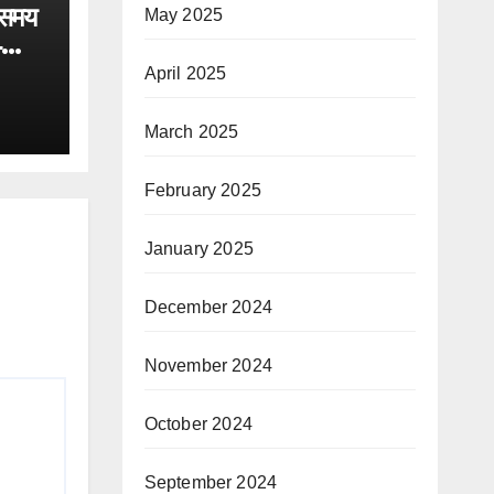
 समय
May 2025
4
त जल
April 2025
स्थान
March 2025
February 2025
January 2025
December 2024
November 2024
October 2024
September 2024