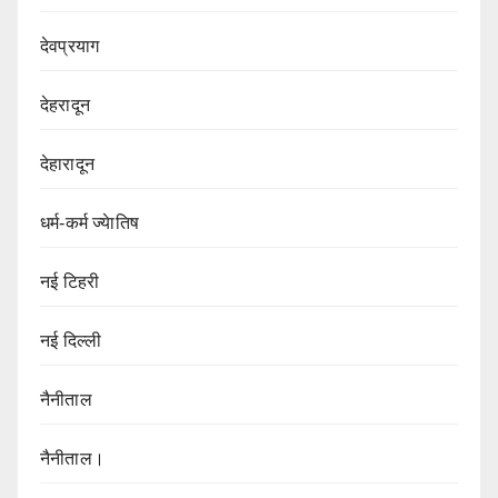
देवप्रयाग
देहरादून
देहारादून
धर्म-कर्म ज्येातिष
नई टिहरी
नई दिल्ली
नैनीताल
नैनीताल।