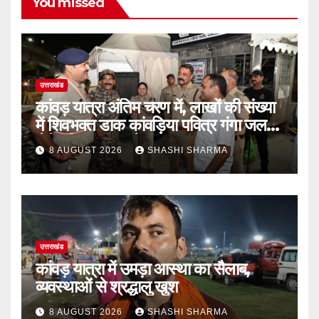
You missed
उत्तराखंड
कांवड़ यात्रा अंतिम चरण में, लाखों की संख्या
में शिवभक्त डाक कांवड़िया पवित्र गंगा जल
लेने हरिद्वार पहुंच रहे
8 AUGUST 2026
SHASHI SHARMA
उत्तराखंड
कांवड़ यात्रा में उमड़ा आस्था का सैलाब,
व्यवस्थाओं से श्रद्धालु खुश
8 AUGUST 2026
SHASHI SHARMA