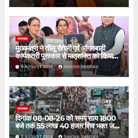
उत्तराखंड
मुख्यमंत्री ने तीलू रौतेली एवं आंगनबाड़ी
कार्यकत्री पुरस्कार से मातृशक्ति को किया
सम्मानित
8 AUGUST 2026
SHASHI SHARMA
उत्तराखंड
दिनांक 08-08-26 को समय साय 1800
बजे तक 55 लाख 40 हजार शिव भक्त जल
लेकर अपने गंतव्य को प्रस्थान कर चुके
8 AUGUST 2026
SHASHI SHARMA