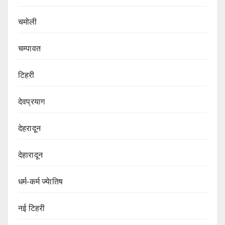
चमोली
चम्पावत
टिहरी
देवप्रयाग
देहरादून
देहारादून
धर्म-कर्म ज्येातिष
नई टिहरी