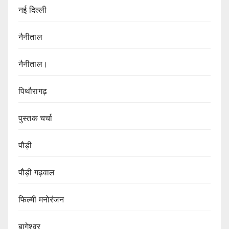
नई दिल्ली
नैनीताल
नैनीताल।
पिथौरागढ़
पुस्तक चर्चा
पौड़ी
पौड़ी गढ़वाल
फिल्मी मनोरंजन
बागेश्वर