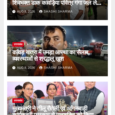
शिवभक्त डाक कांवड़िया पवित्र गंगा जल लेने
हरिद्वार पहुंच रहे
AUG 8, 2026
SHASHI SHARMA
उत्तराखंड
कांवड़ यात्रा में उमड़ा आस्था का सैलाब,
व्यवस्थाओं से श्रद्धालु खुश
AUG 8, 2026
SHASHI SHARMA
उत्तराखंड
मुख्यमंत्री ने तीलू रौतेली एवं आंगनबाड़ी
कार्यकत्री पुरस्कार से मातृशक्ति को किया