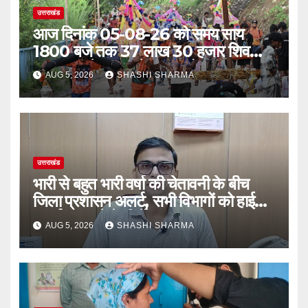
उत्तराखंड
आज दिनांक 05-08-26 को समय साय
1800 बजे तक 37 लाख 30 हजार शिव
भक्त जल लेकर अपने गंतव्य को प्रस्थान कर
AUG 5, 2026
SHASHI SHARMA
चुके
उत्तराखंड
भारी से बहुत भारी वर्षा की चेतावनी के बीच
जिला प्रशासन अलर्ट, सभी विभागों को हाई
अलर्ट पर रहने के निर्देश
AUG 5, 2026
SHASHI SHARMA