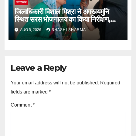
उत्तराखंड
जिलाधिकारी विशाल मिश्रा ने अगस्त्यमुनि
स्थित सरस भोजनालय का किया निरीक्षण,
स्वयं सहायता समूह की महिलाओं का बढ़ाया
AUG 5, 2026
SHASHI SHARMA
उत्साह
Leave a Reply
Your email address will not be published.
Required
fields are marked
*
Comment
*