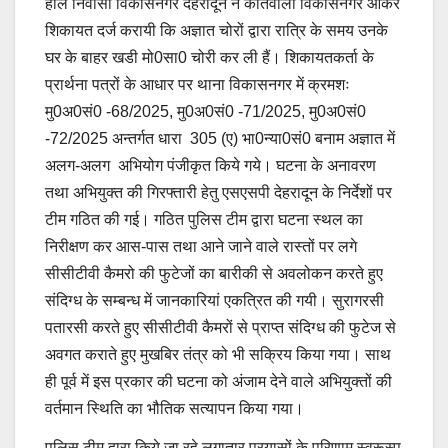
हाल निवासी विकासनगर देहरादून ने कोतवाली विकासनगर आकर
शिकायत दर्ज करायी कि अज्ञात चोरों द्वारा रात्रि के समय उनके
घर के बाहर खडी मो0सा0 चोरी कर ली हैं। शिकायतकर्ता के
प्रार्थना पत्रों के आधार पर थाना विकासनगर में क्रमशः
मु0अ0सं0 -68/2025, मु0अ0सं0 -71/2025, मु0अ0सं0
-72/2025 अन्तर्गत धारा 305 (ए) भा0न्या0सं0 बनाम अज्ञात में
अलग-अलग अभियोग पंजीकृत किये गये। घटना के अनावरण
तथा अभियुक्त की गिरफ्तारी हेतु एसएसपी देहरादून के निर्देशों पर
टीम गठित की गई। गठित पुलिस टीम द्वारा घटना स्थल का
निरीक्षण कर आस-पास तथा आने जाने वाले रास्तों पर लगे
सीसीटीवी कैमरो की फुटेजों का बारीकी से अवलोकन करते हुए
संदिग्ध के सम्बन्ध में जानकारियां एकत्रित की गयी। सुरागरसी
पतारसी करते हुए सीसीटीवी कैमरों से प्राप्त संदिग्ध की फुटेज से
अवगत कराते हुए मुखबिर तंत्र को भी सक्रिय किया गया। साथ
ही पूर्व में इस प्रकार की घटना को अंजाम देने वाले अभियुक्तों की
वर्तमान स्थिति का भौतिक सत्यापन किया गया।
पुलिस टीम द्वारा किये जा रहे लगातार प्रयासों के परिणाम स्वरूस्प