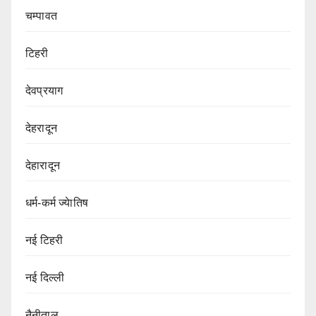
चम्पावत
टिहरी
देवप्रयाग
देहरादून
देहारादून
धर्म-कर्म ज्येातिष
नई टिहरी
नई दिल्ली
नैनीताल