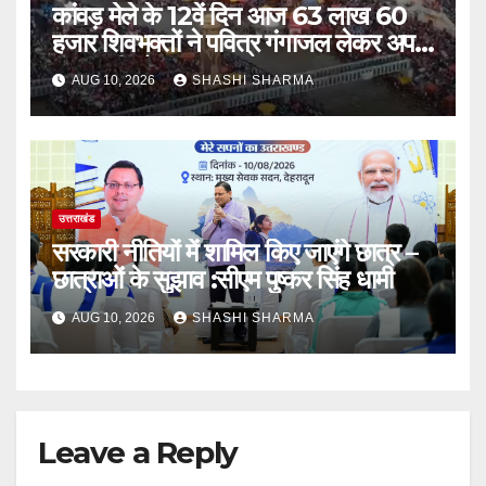
कांवड़ मेले के 12वें दिन आज 63 लाख 60
हजार शिवभक्तों ने पवित्र गंगाजल लेकर अपने
गंतव्य की ओर हुए रवाना
AUG 10, 2026
SHASHI SHARMA
उत्तराखंड
सरकारी नीतियों में शामिल किए जाएंगे छात्र –
छात्राओं के सुझाव :सीएम पुष्कर सिंह धामी
AUG 10, 2026
SHASHI SHARMA
Leave a Reply