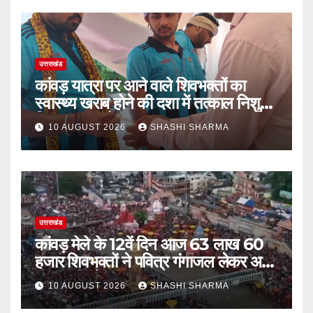
उत्तराखंड
कांवड़ यात्रा पर आने वाले शिवभक्तों का
स्वास्थ्य खराब होने की दशा में तत्काल निशुल्क
किया जा रहा है उपचार
10 AUGUST 2026
SHASHI SHARMA
उत्तराखंड
कांवड़ मेले के 12वें दिन आज 63 लाख 60
हजार शिवभक्तों ने पवित्र गंगाजल लेकर अपने
गंतव्य की ओर हुए रवाना
10 AUGUST 2026
SHASHI SHARMA