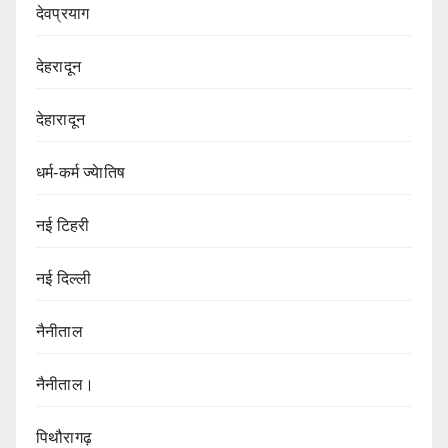
देवप्रयाग
देहरादून
देहारादून
धर्म-कर्म ज्येातिष
नई टिहरी
नई दिल्ली
नैनीताल
नैनीताल।
पिथौरागढ़