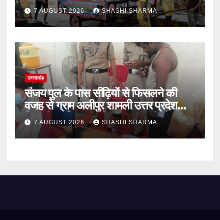
लेकर अपने गंतव्य को प्रस्थान कर चुके
7 AUGUST 2026
SHASHI SHARMA
उत्तराखंड
संजय पुल के पास सीढ़ियों से फिसलने की
वजह से ग्राम अलीपुर शामली उत्तर प्रदेश
निवासी आर्यन कुमार के सर पर गहरी चोट आ
7 AUGUST 2026
SHASHI SHARMA
गई