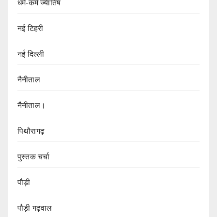
धर्म-कर्म ज्येातिष
नई टिहरी
नई दिल्ली
नैनीताल
नैनीताल।
पिथौरागढ़
पुस्तक चर्चा
पौड़ी
पौड़ी गढ़वाल