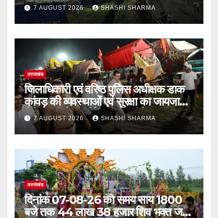
गई रंगीन एलईडी लाइटें
7 AUGUST 2026
SHASHI SHARMA
उत्तराखंड
जिलाधिकारी एवं वरिष्ठ पुलिस अधीक्षक डाक
कांवड़ की व्यवस्थाओं एवं सुरक्षा का जायजा
लेने बैरागी कैंप पार्किंग स्थल जीरो ग्राउंड पर
7 AUGUST 2026
SHASHI SHARMA
देर रात्रि पहुंचे
उत्तराखंड
दिनांक 07-08-26 को समय साय 1800
बजे तक 44 लाख 38 हजार शिव भक्त जल