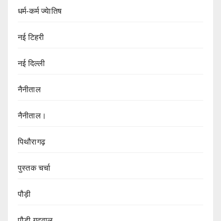
धर्म-कर्म ज्येातिष
नई टिहरी
नई दिल्ली
नैनीताल
नैनीताल।
पिथौरागढ़
पुस्तक चर्चा
पौड़ी
पौड़ी गढ़वाल