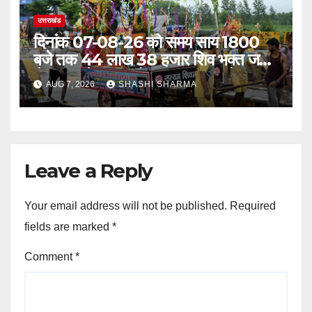
उत्तराखंड
दिनांक 07-08-26 को समय साय 1800
बजे तक 44 लाख 38 हजार शिव भक्त जल
लेकर अपने गंतव्य को प्रस्थान कर चुके
AUG 7, 2026
SHASHI SHARMA
Leave a Reply
Your email address will not be published.
Required
fields are marked
*
Comment
*