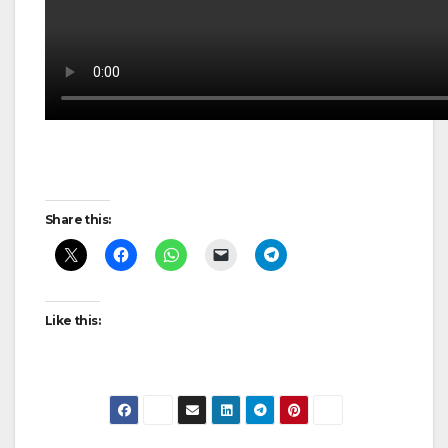
Post
Share this:
navigation
Like this: