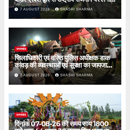
गई रंगीन एलईडी लाइटें
7 AUGUST 2026
SHASHI SHARMA
उत्तराखंड
जिलाधिकारी एवं वरिष्ठ पुलिस अधीक्षक डाक
कांवड़ की व्यवस्थाओं एवं सुरक्षा का जायजा
लेने बैरागी कैंप पार्किंग स्थल जीरो ग्राउंड पर
7 AUGUST 2026
SHASHI SHARMA
देर रात्रि पहुंचे
उत्तराखंड
दिनांक 07-08-26 को समय साय 1800