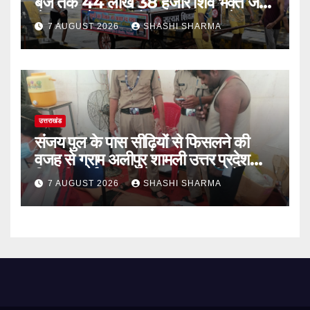
बजे तक 44 लाख 38 हजार शिव भक्त जल
लेकर अपने गंतव्य को प्रस्थान कर चुके
7 AUGUST 2026
SHASHI SHARMA
उत्तराखंड
संजय पुल के पास सीढ़ियों से फिसलने की
वजह से ग्राम अलीपुर शामली उत्तर प्रदेश
निवासी आर्यन कुमार के सर पर गहरी चोट आ
7 AUGUST 2026
SHASHI SHARMA
गई