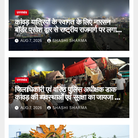
उत्तराखंड
कांवड़ यात्रियों के स्वागत के लिए नारसन
बॉर्डर प्रवेश द्वार से राष्ट्रीय राजमार्ग पर लगाई
गई रंगीन एलईडी लाइटें
AUG 7, 2026
SHASHI SHARMA
उत्तराखंड
जिलाधिकारी एवं वरिष्ठ पुलिस अधीक्षक डाक
कांवड़ की व्यवस्थाओं एवं सुरक्षा का जायजा लेने
बैरागी कैंप पार्किंग स्थल जीरो ग्राउंड पर देर
AUG 7, 2026
SHASHI SHARMA
रात्रि पहुंचे