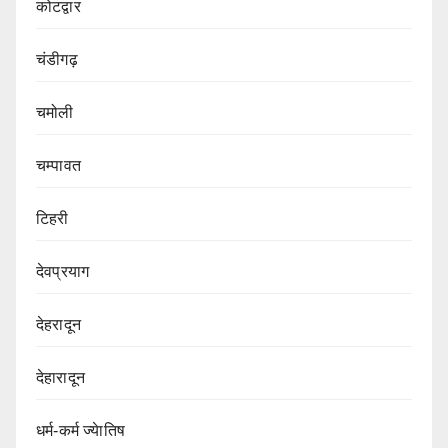
कोटद्वार
चंडीगढ़
चमोली
चम्पावत
टिहरी
देवप्रयाग
देहरादून
देहारादून
धर्म-कर्म ज्येातिष