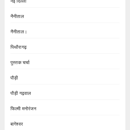
नई दिल्ली
नैनीताल
नैनीताल।
पिथौरागढ़
पुस्तक चर्चा
पौड़ी
पौड़ी गढ़वाल
फिल्मी मनोरंजन
बागेश्वर