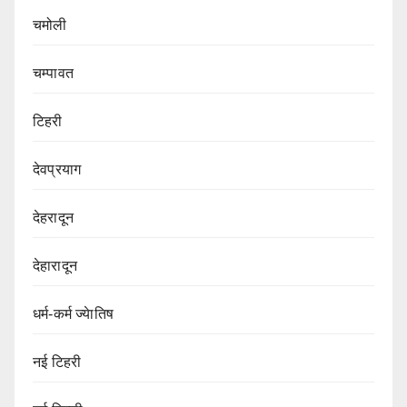
चमोली
चम्पावत
टिहरी
देवप्रयाग
देहरादून
देहारादून
धर्म-कर्म ज्येातिष
नई टिहरी