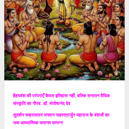
हैहयवंश की परंपराएँ केवल इतिहास नहीं, बल्कि सनातन वैदिक
संस्कृति का गौरव: डॉ. संतोषानंद देव
सुदर्शन चक्रावतार भगवान सहस्त्रार्जुन महाराज के वंशजों का
भव्य आध्यात्मिक समागम सम्पन्न