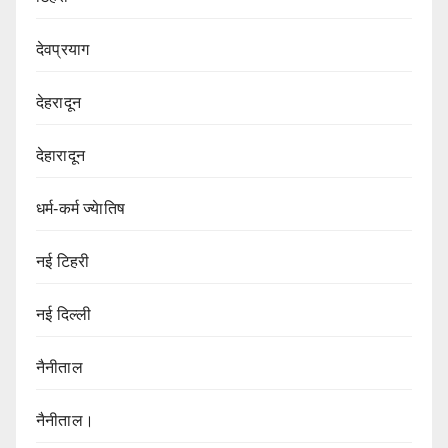
देवप्रयाग
देहरादून
देहारादून
धर्म-कर्म ज्येातिष
नई टिहरी
नई दिल्ली
नैनीताल
नैनीताल।