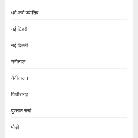
धर्म-कर्म ज्येातिष
नई टिहरी
नई दिल्ली
नैनीताल
नैनीताल।
पिथौरागढ़
पुस्तक चर्चा
पौड़ी