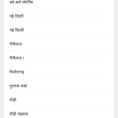
धर्म-कर्म ज्येातिष
नई टिहरी
नई दिल्ली
नैनीताल
नैनीताल।
पिथौरागढ़
पुस्तक चर्चा
पौड़ी
पौड़ी गढ़वाल