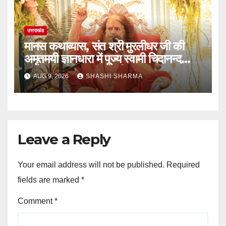
उत्तराखंड
मानस कथाव्यास, संत श्री मुरलीधर जी की
अमृतमयी ज्ञानधारा में पूज्य स्वामी चिदानन्द
सरस्वती जी का पावन सान्निध्य
AUG 9, 2026
SHASHI SHARMA
Leave a Reply
Your email address will not be published.
Required
fields are marked
*
Comment
*