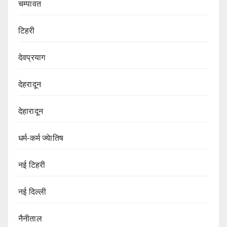
चम्पावत
टिहरी
देवप्रयाग
देहरादून
देहारादून
धर्म-कर्म ज्येातिष
नई टिहरी
नई दिल्ली
नैनीताल