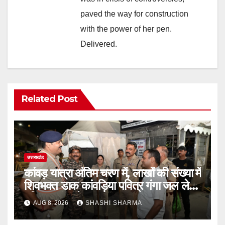
paved the way for construction
with the power of her pen.
Delivered.
Related Post
उत्तराखंड
कांवड़ यात्रा अंतिम चरण में, लाखों की संख्या में
शिवभक्त डाक कांवड़िया पवित्र गंगा जल लेने
हरिद्वार पहुंच रहे
AUG 8, 2026
SHASHI SHARMA