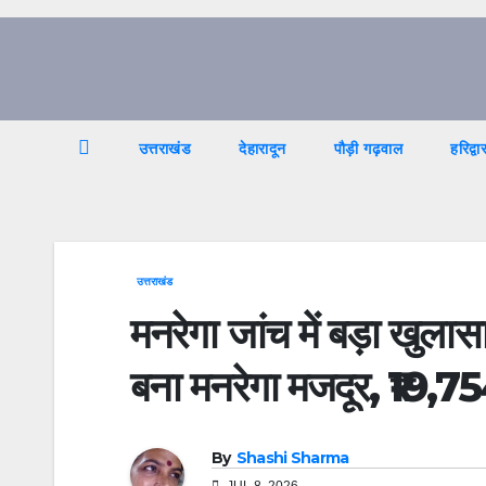
Skip
to
content
उत्तराखंड
देहारादून
पौड़ी गढ़वाल
हरिद्वा
उत्तराखंड
मनरेगा जांच में बड़ा खुल
बना मनरेगा मजदूर, ₹19,7
By
Shashi Sharma