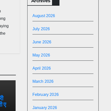
Archives
m
August 2026
long
taying
July 2026
 the
June 2026
May 2026
April 2026
March 2026
February 2026
री
 एवं
January 2026
 का