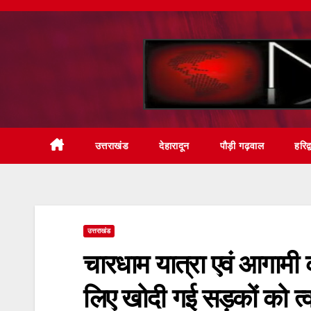
Skip
to
content
उत्तराखंड
देहारादून
पौड़ी गढ़वाल
हरिद्
उत्तराखंड
चारधाम यात्रा एवं आगामी का
लिए खोदी गई सड़कों को त्