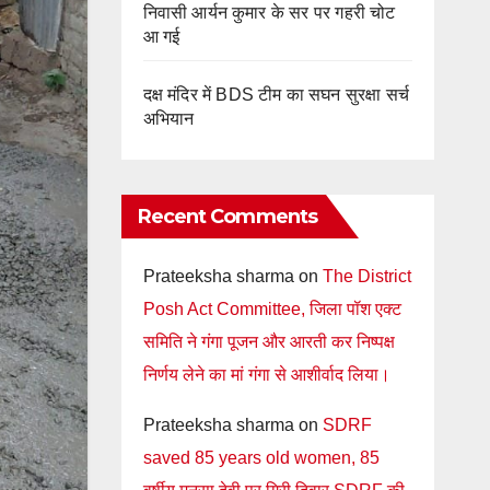
निवासी आर्यन कुमार के सर पर गहरी चोट
आ गई
दक्ष मंदिर में BDS टीम का सघन सुरक्षा सर्च
अभियान
Recent Comments
Prateeksha sharma
on
The District
Posh Act Committee, जिला पॉश एक्ट
समिति ने गंगा पूजन और आरती कर निष्पक्ष
निर्णय लेने का मां गंगा से आशीर्वाद लिया।
Prateeksha sharma
on
SDRF
saved 85 years old women, 85