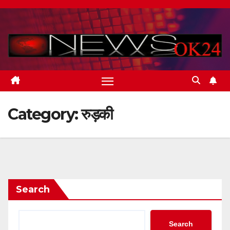
Skip
to
content
Category:
रुड़की
Search
Search