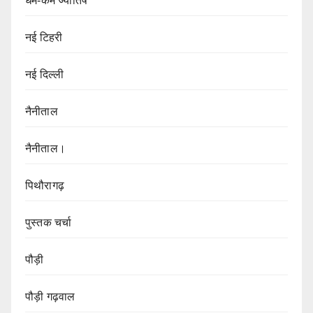
धर्म-कर्म ज्येातिष
नई टिहरी
नई दिल्ली
नैनीताल
नैनीताल।
पिथौरागढ़
पुस्तक चर्चा
पौड़ी
पौड़ी गढ़वाल