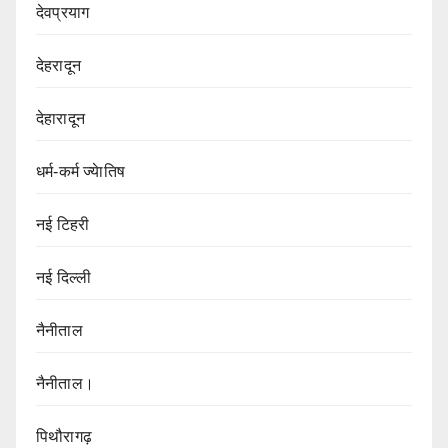
देवप्रयाग
देहरादून
देहारादून
धर्म-कर्म ज्येातिष
नई टिहरी
नई दिल्ली
नैनीताल
नैनीताल।
पिथौरागढ़