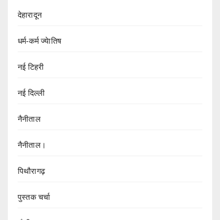
देहारादून
धर्म-कर्म ज्येातिष
नई टिहरी
नई दिल्ली
नैनीताल
नैनीताल।
पिथौरागढ़
पुस्तक चर्चा