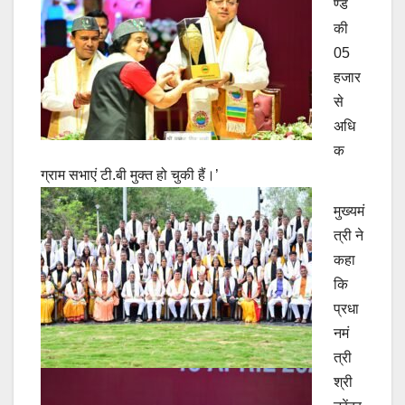
ण्ड
की
05
हजार
से
अधि
क
ग्राम सभाएं टी.बी मुक्त हो चुकी हैं।’
मुख्यमं
त्री ने
कहा
कि
प्रधा
नमं
त्री
श्री