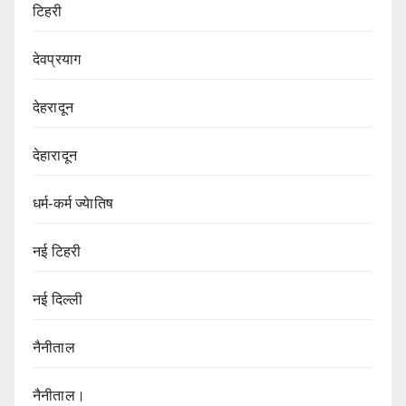
टिहरी
देवप्रयाग
देहरादून
देहारादून
धर्म-कर्म ज्येातिष
नई टिहरी
नई दिल्ली
नैनीताल
नैनीताल।