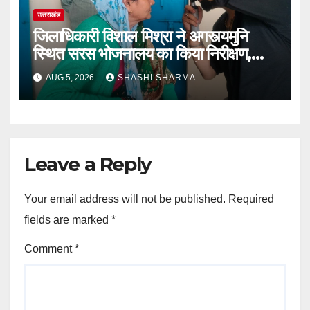
उत्तराखंड
जिलाधिकारी विशाल मिश्रा ने अगस्त्यमुनि
स्थित सरस भोजनालय का किया निरीक्षण,
स्वयं सहायता समूह की महिलाओं का बढ़ाया
AUG 5, 2026
SHASHI SHARMA
उत्साह
Leave a Reply
Your email address will not be published.
Required
fields are marked
*
Comment
*