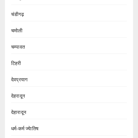
चंडीगढ़
चमोली
चम्पावत
टिहरी
देवप्रयाग
देहरादून
देहारादून
धर्म-कर्म ज्येातिष