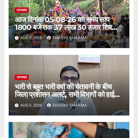
उत्तराखंड
आज दिनांक 05-08-26 को समय साय
1800 बजे तक 37 लाख 30 हजार शिव
भक्त जल लेकर अपने गंतव्य को प्रस्थान कर
AUG 5, 2026
SHASHI SHARMA
चुके
उत्तराखंड
भारी से बहुत भारी वर्षा की चेतावनी के बीच
जिला प्रशासन अलर्ट, सभी विभागों को हाई
अलर्ट पर रहने के निर्देश
AUG 5, 2026
SHASHI SHARMA