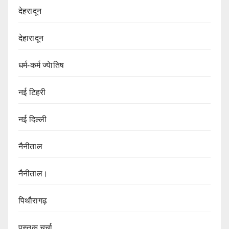
देहरादून
देहारादून
धर्म-कर्म ज्येातिष
नई टिहरी
नई दिल्ली
नैनीताल
नैनीताल।
पिथौरागढ़
पुस्तक चर्चा