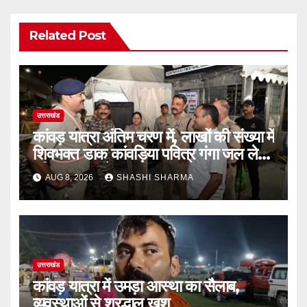
Related Post
उत्तराखंड
कांवड़ यात्रा अंतिम चरण में, लाखों की संख्या में
शिवभक्त डाक कांवड़िया पवित्र गंगा जल लेने
हरिद्वार पहुंच रहे
AUG 8, 2026
SHASHI SHARMA
उत्तराखंड
कांवड़ यात्रा में उमड़ा आस्था का सैलाब,
व्यवस्थाओं से श्रद्धालु खुश