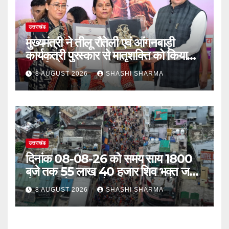
उत्तराखंड
मुख्यमंत्री ने तीलू रौतेली एवं आंगनबाड़ी
कार्यकत्री पुरस्कार से मातृशक्ति को किया
सम्मानित
8 AUGUST 2026
SHASHI SHARMA
उत्तराखंड
दिनांक 08-08-26 को समय साय 1800
बजे तक 55 लाख 40 हजार शिव भक्त जल
लेकर अपने गंतव्य को प्रस्थान कर चुके
8 AUGUST 2026
SHASHI SHARMA