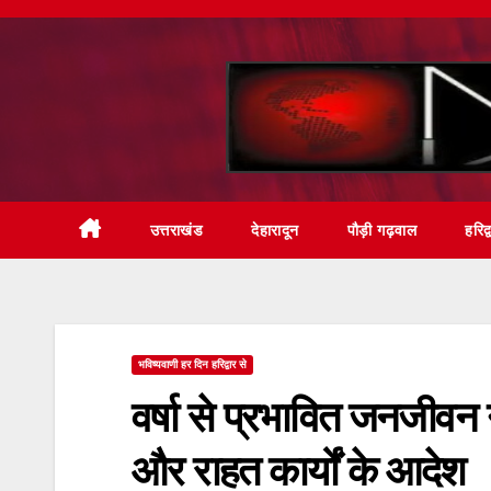
Skip
to
content
उत्तराखंड
देहारादून
पौड़ी गढ़वाल
हरिद्
भविष्यवाणी हर दिन हरिद्वार से
वर्षा से प्रभावित जनजीवन न
और राहत कार्यों के आदेश