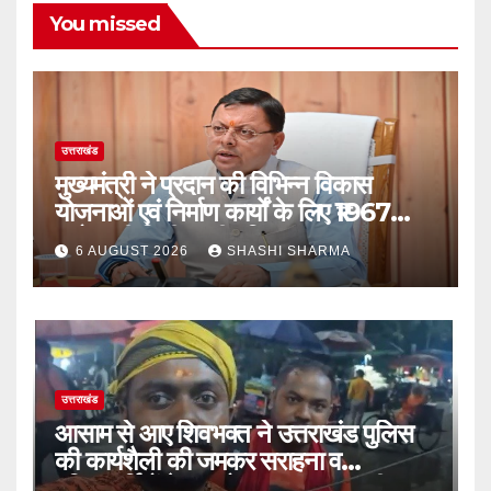
You missed
उत्तराखंड
मुख्यमंत्री ने प्रदान की विभिन्न विकास
योजनाओं एवं निर्माण कार्यों के लिए ₹1967
करोड़ की वित्तीय स्वीकृति
6 AUGUST 2026
SHASHI SHARMA
उत्तराखंड
आसाम से आए शिवभक्त ने उत्तराखंड पुलिस
की कार्यशैली की जमकर सराहना व
पुलिसकर्मियों के सहयोगात्मक व्यवहार की