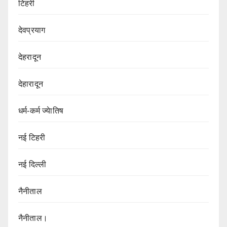
टिहरी
देवप्रयाग
देहरादून
देहारादून
धर्म-कर्म ज्येातिष
नई टिहरी
नई दिल्ली
नैनीताल
नैनीताल।