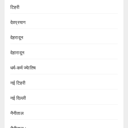
टिहरी
देवप्रयाग
देहरादून
देहारादून
धर्म-कर्म ज्येातिष
नई टिहरी
नई दिल्ली
नैनीताल