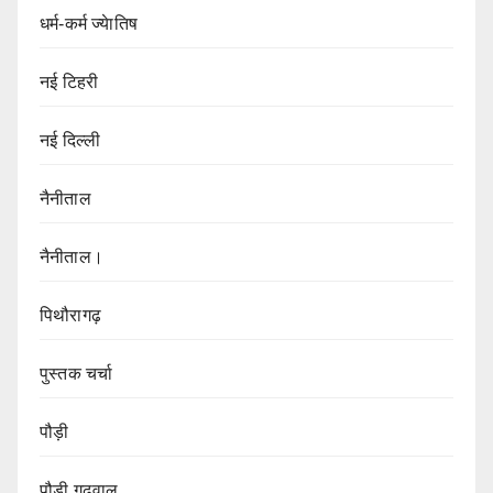
धर्म-कर्म ज्येातिष
नई टिहरी
नई दिल्ली
नैनीताल
नैनीताल।
पिथौरागढ़
पुस्तक चर्चा
पौड़ी
पौड़ी गढ़वाल