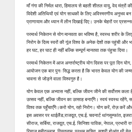
माँ गंगा की निर्मल धारा, हिमालय से बहती शीतल वायु, वेद मंत्रों 
विदेशी अतिथियों एवं योग साधकों के लिए अविस्मरणीय अनुभव बन 
प्राणायाम और ध्यान में लीन दिखाई दिए। उनके चेहरों पर प्रसन
परमार्थ निकेतन से योग मानवता का भविष्य है, स्वस्थ शरीर के ल
निरोग के दिव्य स्वरों की गूंज विश्व के अनेक देशों तक पहुंची और 
हर घट, हर घाट ही नहीं बल्कि सम्पूर्ण मानतवा तक पंहुचा दिया।
परमार्थ निकेतन में आज अन्तर्राष्ट्रीय योग दिवस पर पूरा दिन योग
आयोजन एक बार पुनः सिद्ध करता है कि भारत केवल योग की जन्मभूमि
भावना से जोड़ने वाला विश्वगुरु है।
योग केवल एक अभ्यास नहीं, बल्कि जीवन जीने की सर्वाेत्तम कला ह
उत्सव नहीं, बल्कि जीवन का उत्साह बनाएँगे। स्वयं स्वस्थ रहेंगे,
विश्व तक पहुँचाएँगे।करो योग, रहो निरोग। योग करें, रोज़ करें औ
इस अवसर पर थाईलैंड,राजदूत, एच.ई. चवनार्ट थांगसुम्फांत, इजराइल
सीराज, सर्बिया, राजदूत, एच.ई. सिनिशा पाविक, नेपाल, प्रभारी राजदू
रियाज हमीदुल्लाह, वियतनाम, प्रथम सचिव, सुश्री होआंग थी येन,