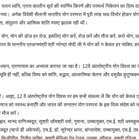
की पावन ध्वनि, प्रातःकालीन सूर्य की स्वर्णिम किरणें और परमार्थ निकेतन का दिव्य 
गया। अनेक विदेशी सैलानी भारतीय योग परम्परा में पूरी तरह भाव-विभोर होकर योग
्नता, संतुलन और आत्मिक शांति स्पष्ट झलक रही थी।
िए योग, योग की डोज़ हर रोज़, इसलिए योग करें, रोज़ करें और मौज करें, करो योग, र
भारत के माननीय प्रधानमंत्री श्री नरेन्द्र मोदी जी ने योग को न केवल हर व्यक्ति, ह
, ध्यान, प्राणायाम का अभ्यास कराया जा रहा है। 12वें अंतर्राष्ट्रीय योग दिवस का 
 ही नहीं, बल्कि विश्व को शांति, सद्भाव, आध्यात्मिक चेतना और वसुधैव कुटुम्बकम
ै। आइए, 12 वें अंतर्राष्ट्रीय योग दिवस पर हम सभी संकल्प लें कि योग को केवल 
 समाज को स्वस्थ बनाएँगे और भारत की सनातन योग परम्परा के इस दिव्य संदेश को सम्
र मौज करें।
, मानद वाणिज्यदूत, सुश्री जॉयश्री वर्मा, गुयाना, उच्चायुक्त, एच.ई. श्री धरमकुम
त (चार्ज डी अफेयर्स), एच.ई. डॉ. सुरेन्द्र थापा, बांग्लादेश, उच्चायुक्त, एच.ई. एम
 फिलीपींस, द्वितीय सचिव, सुश्री मेलिसा ऐन टेलन, पनामा, कौंसल, सुश्री एडिजा