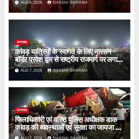
AUG 8, 2026
SHASHI SHARMA
उत्तराखंड
कांवड़ यात्रियों के स्वागत के लिए नारसन
बॉर्डर प्रवेश द्वार से राष्ट्रीय राजमार्ग पर लगाई
गई रंगीन एलईडी लाइटें
AUG 7, 2026
SHASHI SHARMA
उत्तराखंड
जिलाधिकारी एवं वरिष्ठ पुलिस अधीक्षक डाक
कांवड़ की व्यवस्थाओं एवं सुरक्षा का जायजा लेने
बैरागी कैंप पार्किंग स्थल जीरो ग्राउंड पर देर
AUG 7, 2026
SHASHI SHARMA