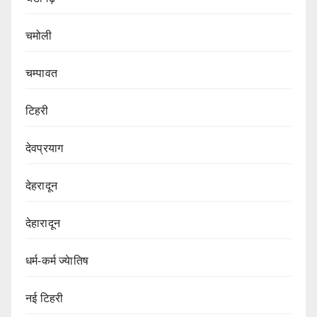
चमोली
चम्पावत
टिहरी
देवप्रयाग
देहरादून
देहारादून
धर्म-कर्म ज्येातिष
नई टिहरी