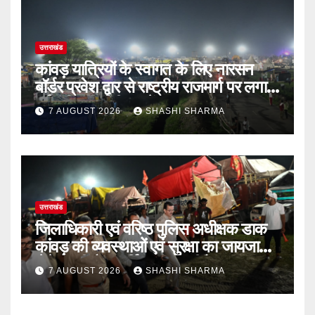
उत्तराखंड
कांवड़ यात्रियों के स्वागत के लिए नारसन
बॉर्डर प्रवेश द्वार से राष्ट्रीय राजमार्ग पर लगाई
गई रंगीन एलईडी लाइटें
7 AUGUST 2026
SHASHI SHARMA
उत्तराखंड
जिलाधिकारी एवं वरिष्ठ पुलिस अधीक्षक डाक
कांवड़ की व्यवस्थाओं एवं सुरक्षा का जायजा
लेने बैरागी कैंप पार्किंग स्थल जीरो ग्राउंड पर
7 AUGUST 2026
SHASHI SHARMA
देर रात्रि पहुंचे