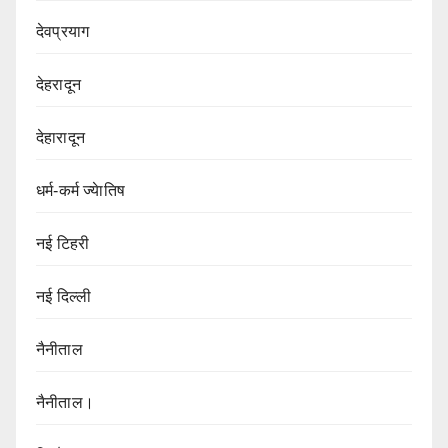
देवप्रयाग
देहरादून
देहारादून
धर्म-कर्म ज्येातिष
नई टिहरी
नई दिल्ली
नैनीताल
नैनीताल।