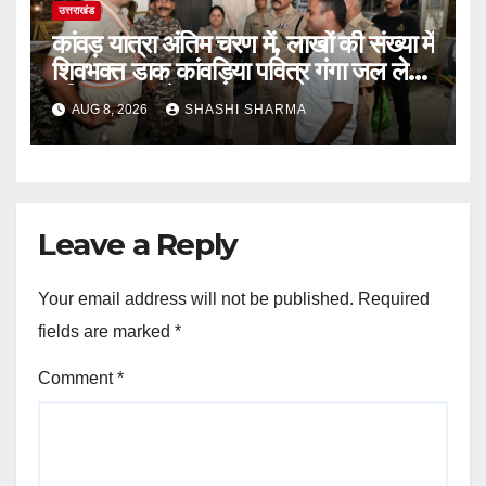
उत्तराखंड
कांवड़ यात्रा अंतिम चरण में, लाखों की संख्या में
शिवभक्त डाक कांवड़िया पवित्र गंगा जल लेने
हरिद्वार पहुंच रहे
AUG 8, 2026
SHASHI SHARMA
Leave a Reply
Your email address will not be published.
Required
fields are marked
*
Comment
*