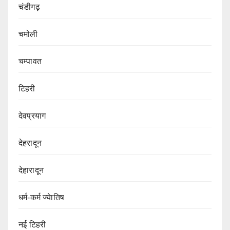
चंडीगढ़
चमोली
चम्पावत
टिहरी
देवप्रयाग
देहरादून
देहारादून
धर्म-कर्म ज्येातिष
नई टिहरी