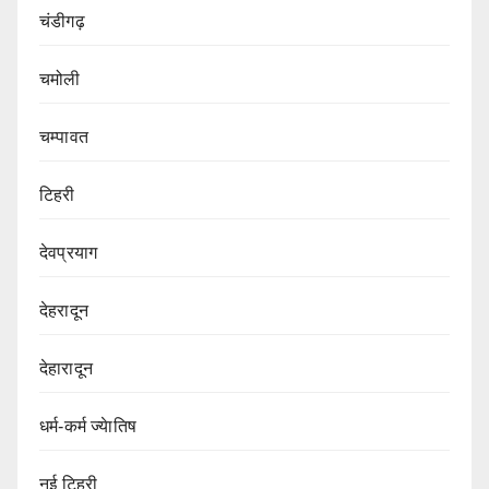
चंडीगढ़
चमोली
चम्पावत
टिहरी
देवप्रयाग
देहरादून
देहारादून
धर्म-कर्म ज्येातिष
नई टिहरी