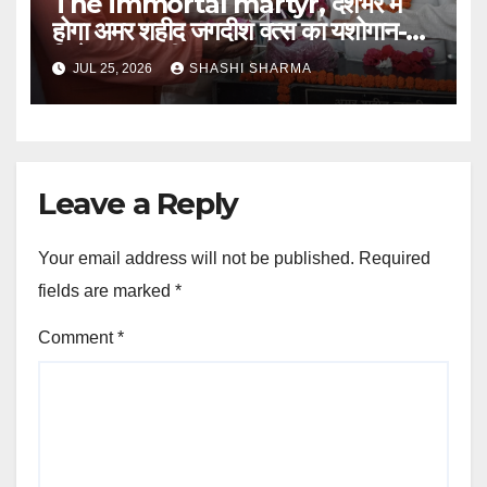
The immortal martyr, देशभर में
होगा अमर शहीद जगदीश वत्स का यशोगान-
जितेन्द्र रघुवंशी
JUL 25, 2026
SHASHI SHARMA
Leave a Reply
Your email address will not be published.
Required
fields are marked
*
Comment
*