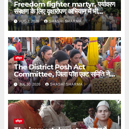
Freedom fighter martyr, पर्यावरण
संरक्षण के लिए वृक्षारोपण अभियान में भी
भागीदार बनें स्वतंत्रता सेनानी शहीद परिवार-
AUG 2, 2026
SHASHI SHARMA
जितेन्द्र रघुवंशी
हरिद्वार
The District Posh Act
Committee, जिला पॉश एक्ट समिति ने
गंगा पूजन और आरती कर निष्पक्ष निर्णय लेने
JUL 30, 2026
SHASHI SHARMA
का मां गंगा से आशीर्वाद लिया।
हरिद्वार